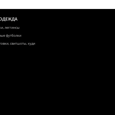
 ОДЕЖДА
и, леггинсы
ные футболки
товки, свитшоты, худи