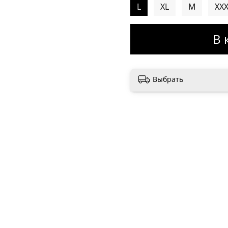
L
XL
M
XX
В 
Выбрать