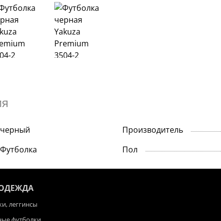
ия
черный
Производитель
Футболка
Пол
 ОДЕЖДА
и, леггинсы
ные футболки